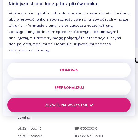
Niniejsza strona korzysta z plików cookie
Czy wiesz że probiotyki mają zastosowanie w
Wykorzystujemy pliki cookie do spersonalizowania treści i reklam,
profilaktyce próchnicy?
aby oferować funkcje społecznościowe i analizować ruch w naszej
Probiotyki to żywe mikroorganizmy, które podawane w
witrynie. Informacje o tym, jak korzystasz z naszej witryny,
odpowiednich ilościach przynoszą korzy...
udostępniamy partnerom społecznościowym, reklamowym i
analitycznym. Partnerzy mogą połączyć te informacje z innymi
danymi otrzymanymi od Ciebie lub uzyskanymi podczas
korzystania z ich usług.
ODMOWA
SPERSONALIZUJ
ZEZWÓL NA WSZYSTKIE
PRIMADENT Iwona Cierplikowska Mariusz Pelikan Spółka
cywilna
ul. Zenitowa 15
NIP: 8133005093
35-301 Rzeszów,
REGON: 690669384