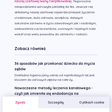
naszej szefowej Iwony Cierplikowskiej.
Tegoroczna
niespodzianka wzruszyła jubilatkę do łez. Jeszcze raz
składamy naszej szefowej najserdeczniejsze życzenia
urodzinowe, dużo zdrowia, szczęścia, dalszych
sukcesów zarówno w życiu zawodowym jak i osobistym,
zadowolenia z pracowników, uczciwych i lojalnych ludzi
wokół oraz wielu powodów do uśmiechu i radości.
Zobacz również
36 sposobów jak przekonać dziecko do mycia
zębów
Dokładna higiena jamy ustnej od najmłodszych lat jest
kluczem do zdrowych zębów na całe ży...
Nowoczesne metody leczenia kanałowego -
czyli jak zmieniła się endodoncja na
przestrzeni ostatnich lat
Zgoda
Szczegóły
O plikach cookie
Wszystkie dziedziny stomatologii w ciągu ostatnich 15-
20 lat poszybowały o lata świetlne d...