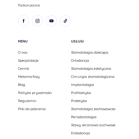
Podkarpackie
MENU
USŁUGI
O nas
Stomatologia dziecięca
Specjalizacje
Ortodoncja
Cennik
Stomatologia estetyczna
Metamorfozy
Chirurgia stomatologiczna
Blog
Implantologia
Polityka prywatności
Profilaktyka
Regulamin
Protetyka
Pliki do pobrania
Stomatologia zachowawcza
Periodontologia
Stawy skroniowo-żuchwowe
Endodoncja