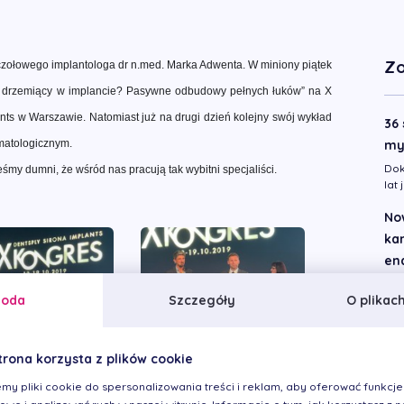
Zo
czołowego implantologa dr n.med. Marka Adwenta. W miniony piątek
ał drzemiący w implancie? Pasywne odbudowy pełnych łuków” na X
ants w Warszawie.
Natomiast już na drugi dzień
kolejny swój wykład
36
atologicznym.
my
Dok
śmy dumni, że wśród nas pracują tak wybitni specjaliści.
lat
No
kan
end
Wsz
goda
Szczegóły
O plikac
ost
d...
Cz
trona korzysta z plików cookie
za
my pliki cookie do spersonalizowania treści i reklam, aby oferować funkcje
Pro