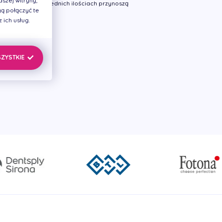
szej witryny,
awane w odpowiednich ilościach przynoszą
ą połączyć te
y...
ich usług.
SZYSTKIE