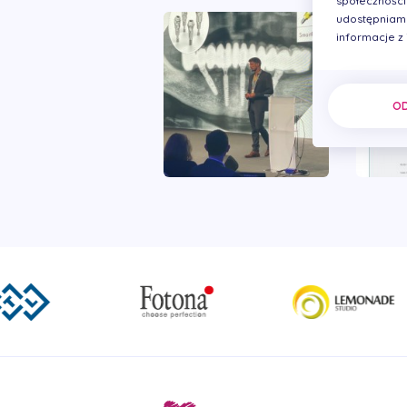
społecznościo
udostępniamy
informacje z
O