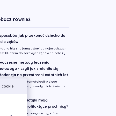
bacz również
 sposobów jak przekonać dziecko do
cia zębów
ładna higiena jamy ustnej od najmłodszych
 jest kluczem do zdrowych zębów na całe ży...
woczesne metody leczenia
ałowego - czyli jak zmieniła się
odoncja na przestrzeni ostatnich lat
ystkie dziedziny stomatologii w ciągu
h cookie
atnich 15-20 lat poszybowały o lata świetlne
y wiesz że probiotyki mają
stosowanie w profilaktyce próchnicy?
biotyki to żywe mikroorganizmy, które