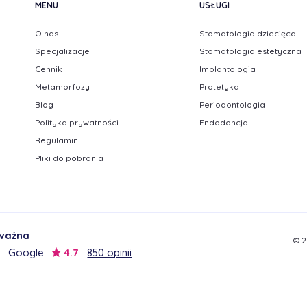
MENU
USŁUGI
O nas
Stomatologia dziecięca
Specjalizacje
Stomatologia estetyczna
Cennik
Implantologia
Metamorfozy
Protetyka
Blog
Periodontologia
Polityka prywatności
Endodoncja
Regulamin
Pliki do pobrania
 ważna
© 2
Google
4.7
850 opinii