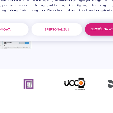
we i analizować ruch w naszej witrynie. Informacje o tym, jak korzystasz z na
pod
 partnerom społecznościowym, reklamowym i analitycznym. Partnerzy mog
korz
 innymi danymi otrzymanymi od Ciebie lub uzyskanymi podczas korzystania z 
ZEZWÓL NA W
DMOWA
SPERSONALIZUJ