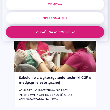
ODMOWA
INNOWACYJNE I BEZPIECZNE ZABIEGI Z DZIEDZINY
CHIRURGII STOMATOLOGICZNEJ I IMPLAN...
SPERSONALIZUJ
ZEZWÓL NA WSZYSTKIE
Szkolenie z wykorzystania techniki CGF w
medycynie estetycznej
W NASZEJ KLINICE TRWA GORĄCY I
INTENSYWNY OKRES SZKOLEŃ ORAZ
WPROWADZANIA NAJNOW...