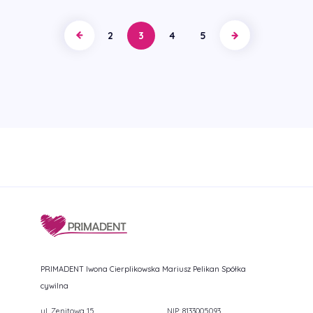
2
3
4
5
PRIMADENT Iwona Cierplikowska Mariusz Pelikan Spółka
cywilna
ul. Zenitowa 15
NIP: 8133005093