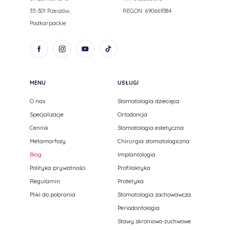
35-301 Rzeszów,
REGON: 690669384
Podkarpackie
MENU
USŁUGI
O nas
Stomatologia dziecięca
Specjalizacje
Ortodoncja
Cennik
Stomatologia estetyczna
Metamorfozy
Chirurgia stomatologiczna
Blog
Implantologia
Polityka prywatności
Profilaktyka
Regulamin
Protetyka
Pliki do pobrania
Stomatologia zachowawcza
Periodontologia
Stawy skroniowo-żuchwowe