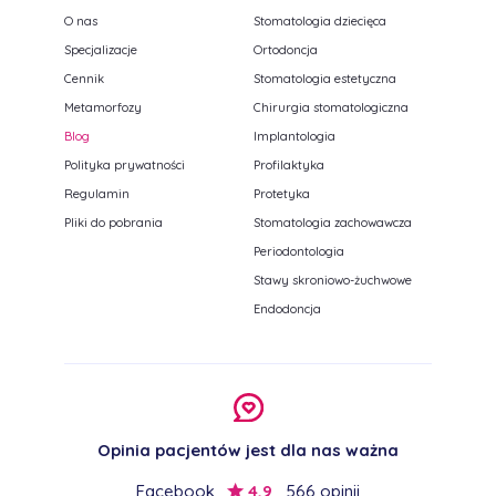
O nas
Stomatologia dziecięca
Specjalizacje
Ortodoncja
Cennik
Stomatologia estetyczna
Metamorfozy
Chirurgia stomatologiczna
Blog
Implantologia
Polityka prywatności
Profilaktyka
Regulamin
Protetyka
Pliki do pobrania
Stomatologia zachowawcza
Periodontologia
Stawy skroniowo-żuchwowe
Endodoncja
Opinia pacjentów jest dla nas ważna
Facebook
4,9
566 opinii