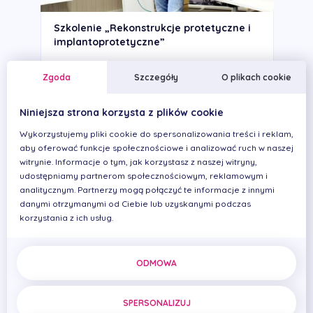
Szkolenie „Rekonstrukcje protetyczne i
implantoprotetyczne”
Od soboty do poniedziałku odbyło się w naszej
Klinice trzydniowe, niezwykle inte...
Zgoda
Szczegóły
O plikach cookie
Niniejsza strona korzysta z plików cookie
Wykorzystujemy pliki cookie do spersonalizowania treści i reklam,
aby oferować funkcje społecznościowe i analizować ruch w naszej
witrynie. Informacje o tym, jak korzystasz z naszej witryny,
udostępniamy partnerom społecznościowym, reklamowym i
analitycznym. Partnerzy mogą połączyć te informacje z innymi
danymi otrzymanymi od Ciebie lub uzyskanymi podczas
korzystania z ich usług.
ODMOWA
Szkolenie z Prof. Sadao Sato
Poszerzamy horyzonty… W ostatnich dniach
odbyło się w Rzeszowie bezprecedensowe...
SPERSONALIZUJ