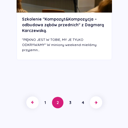
Szkolenie "Kompozyt&Kompozycja –
odbudowa zębów przednich" z Dagmarą
Karczewską.
"PIĘKNO JEST W TOBIE, MY JE TYLKO
ODKRYWAMY" W miniony weekend mieliśmy
przyjemn...
1
2
3
4