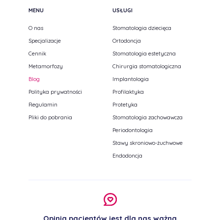
MENU
USŁUGI
O nas
Stomatologia dziecięca
Specjalizacje
Ortodoncja
Cennik
Stomatologia estetyczna
Metamorfozy
Chirurgia stomatologiczna
Blog
Implantologia
Polityka prywatności
Profilaktyka
Regulamin
Protetyka
Pliki do pobrania
Stomatologia zachowawcza
Periodontologia
Stawy skroniowo-żuchwowe
Endodoncja
Opinia pacjentów jest dla nas ważna